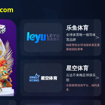
专栏
投资者关系
EN
培训总结
可持续报告