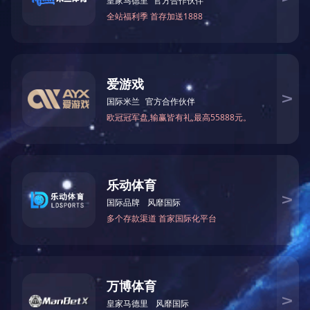
塑料注塑中试应用工作室
精分
水解包覆
配色混合
首页
上一页
1
2
3
下一页
尾页